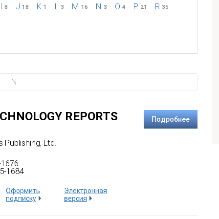
I
J
K
L
M
N
O
P
R
8
18
1
3
16
3
4
21
35
N
CHNOLOGY REPORTS
Подробнее
s Publishing, Ltd.
-1676
5-1684
Оформить
Электронная
подписку
версия