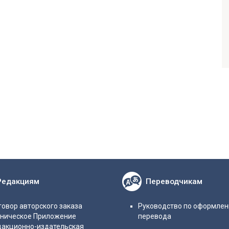
Редакциям
Переводчикам
овор авторского заказа
Руководство по оформле
хническое Приложение
перевода
дакционно-издательская