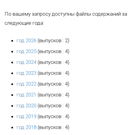
По вашему запросу доступны файлы содержаний за
следующие года:
год 2026
(выпусков : 2)
год 2025
(выпусков : 4)
год 2024
(выпусков : 4)
год 2023
(выпусков : 4)
год 2022
(выпусков : 4)
год 2021
(выпусков : 4)
год 2020
(выпусков : 4)
год 2019
(выпусков : 4)
год 2018
(выпусков : 4)