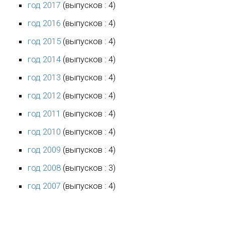
год 2017
(выпусков : 4)
год 2016
(выпусков : 4)
год 2015
(выпусков : 4)
год 2014
(выпусков : 4)
год 2013
(выпусков : 4)
год 2012
(выпусков : 4)
год 2011
(выпусков : 4)
год 2010
(выпусков : 4)
год 2009
(выпусков : 4)
год 2008
(выпусков : 3)
год 2007
(выпусков : 4)