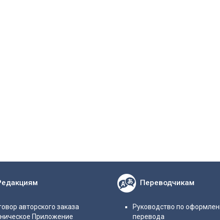
Редакциям
Переводчикам
овор авторского заказа
Руководство по оформле
хническое Приложение
перевода