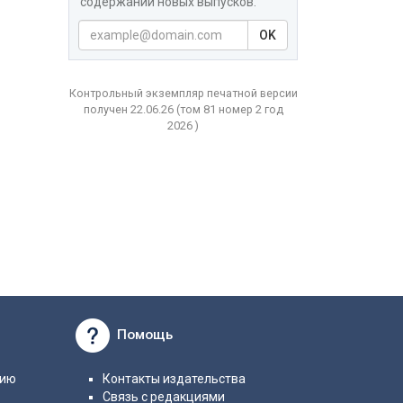
содержаний новых выпусков.
OK
Контрольный экземпляр печатной версии
получен 22.06.26
(том
81 номер 2 год
2026 )
Помощь
нию
Контакты издательства
Связь с редакциями