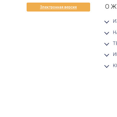
О Ж
Электронная версия
И
Н
Т
И
К