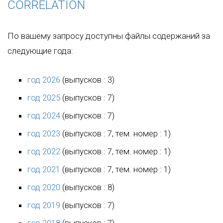
CORRELATION
По вашему запросу доступны файлы содержаний за
следующие года:
год 2026
(выпусков : 3)
год 2025
(выпусков : 7)
год 2024
(выпусков : 7)
год 2023
(выпусков : 7, тем. номер : 1)
год 2022
(выпусков : 7, тем. номер : 1)
год 2021
(выпусков : 7, тем. номер : 1)
год 2020
(выпусков : 8)
год 2019
(выпусков : 7)
год 2018
(выпусков : 7)