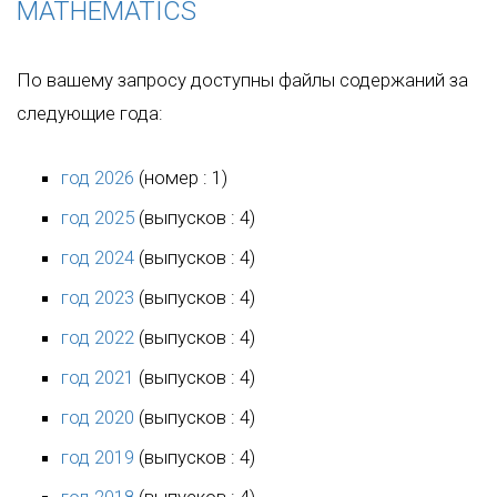
MATHEMATICS
По вашему запросу доступны файлы содержаний за
следующие года:
год 2026
(номер : 1)
год 2025
(выпусков : 4)
год 2024
(выпусков : 4)
год 2023
(выпусков : 4)
год 2022
(выпусков : 4)
год 2021
(выпусков : 4)
год 2020
(выпусков : 4)
год 2019
(выпусков : 4)
год 2018
(выпусков : 4)