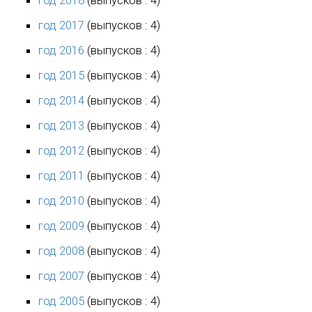
год 2017
(выпусков : 4)
год 2016
(выпусков : 4)
год 2015
(выпусков : 4)
год 2014
(выпусков : 4)
год 2013
(выпусков : 4)
год 2012
(выпусков : 4)
год 2011
(выпусков : 4)
год 2010
(выпусков : 4)
год 2009
(выпусков : 4)
год 2008
(выпусков : 4)
год 2007
(выпусков : 4)
год 2005
(выпусков : 4)