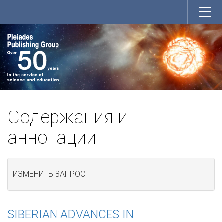
Содержания и
аннотации
ИЗМЕНИТЬ ЗАПРОС
SIBERIAN ADVANCES IN