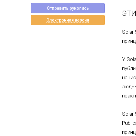
Отправить рукопись
ЭТИ
Электронная версия
Solar
принц
У Sol
публи
нацио
людьм
практ
Solar
Public
принц