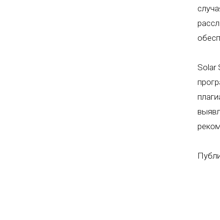
случа
рассл
обесп
Solar
прогр
плаги
выявл
реком
Публи