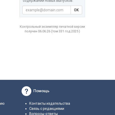
содержаний новых выпусков.
OK
Контрольный экземпляр печатной версии
получен 06.06.26
(том
331 год
2025 )
Помощь
нию
Контакты издательства
Связь с редакциями
Вопросы-ответы