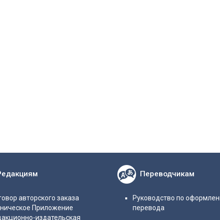
Редакциям
Переводчикам
овор авторского заказа
Руководство по оформле
хническое Приложение
перевода
дакционно-издательская