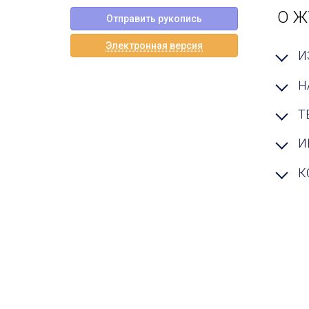
О Ж
Отправить рукопись
Электронная версия
И
Н
Т
И
К