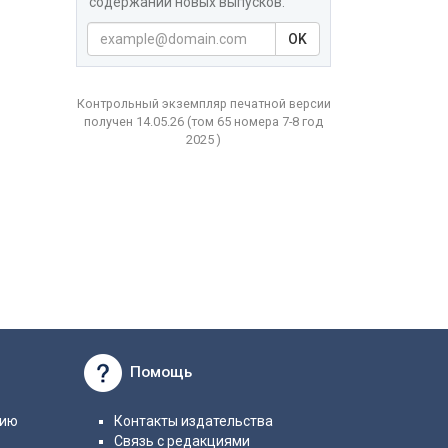
содержаний новых выпусков.
OK
Контрольный экземпляр печатной версии
получен 14.05.26
(том
65 номера 7-8 год
2025 )
Помощь
нию
Контакты издательства
Связь с редакциями