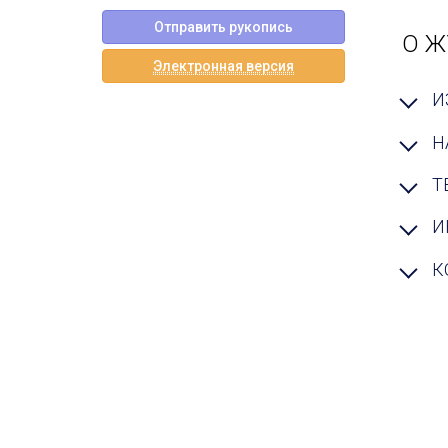
Отправить рукопись
О Ж
Электронная версия
И
Н
Т
И
К