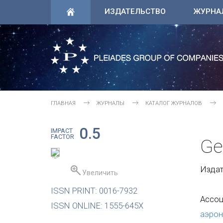
ИЗДАТЕЛЬСТВО
ЖУРНА
ГЛАВНАЯ
ЖУРНАЛЫ
КАТАЛОГ ЖУРНАЛОВ
0.5
IMPACT
FACTOR
Ge
Издате
Увеличить
ISSN PRINT: 0016-7932
Ассоц
ISSN ONLINE: 1555-645X
аэро