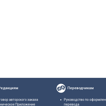
Редакциям
Переводчикам
овор авторского заказа
Руководство по оформле
хническое Приложение
перевода