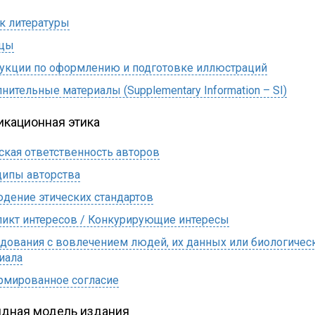
к литературы
ицы
укции по оформлению и подготовке иллюстраций
нительные материалы (Supplementary Information – SI)
икационная этика
ская ответственность авторов
ипы авторства
дение этических стандартов
икт интересов / Конкурирующие интересы
дования с вовлечением людей, их данных или биологичес
иала
мированное согласие
идная модель издания