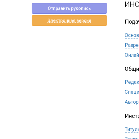
ИНС
Отправить рукопись
Электронная версия
Пода
Основ
Разр
Онлай
Общи
Редак
Специ
Автор
Инст
Титул