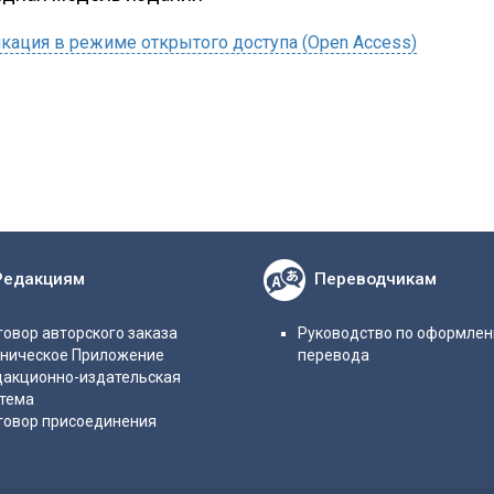
кация в режиме открытого доступа (Open Access)
Редакциям
Переводчикам
овор авторского заказа
Руководство по оформле
хническое Приложение
перевода
дакционно-издательская
стема
говор присоединения