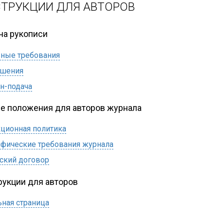
ТРУКЦИИ ДЛЯ АВТОРОВ
ча рукописи
ные требования
ешения
н-подача
е положения для авторов журнала
ционная политика
фические требования журнала
ский договор
рукции для авторов
ьная страница