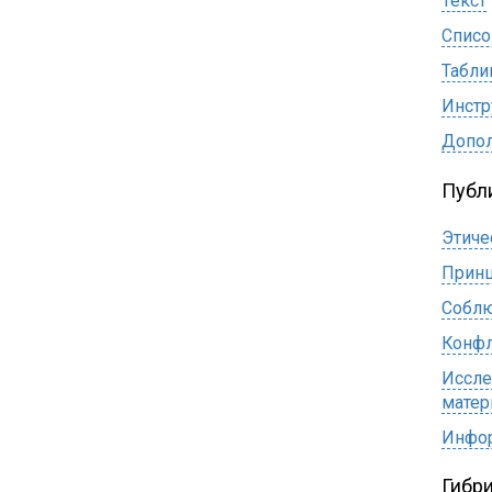
Текст
Списо
Табл
Инстр
Допол
Публ
Этиче
Принц
Соблю
Конфл
Иссле
матер
Инфор
Гибр