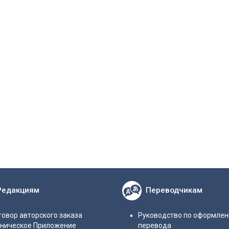
Редакциям
Переводчикам
овор авторского заказа
Руководство по оформле
хническое Приложение
перевода