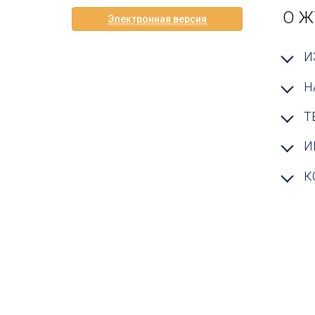
О Ж
Электронная версия
И
Н
Т
И
К