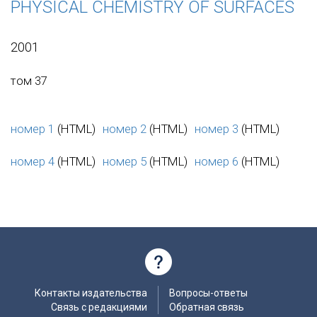
PHYSICAL CHEMISTRY OF SURFACES
2001
том 37
номер 1
(HTML)
номер 2
(HTML)
номер 3
(HTML)
номер 4
(HTML)
номер 5
(HTML)
номер 6
(HTML)
Контакты издательства
Вопросы-ответы
Связь с редакциями
Обратная связь