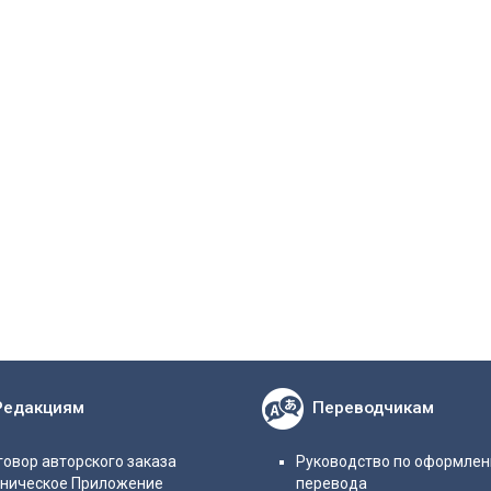
Редакциям
Переводчикам
овор авторского заказа
Руководство по оформле
хническое Приложение
перевода