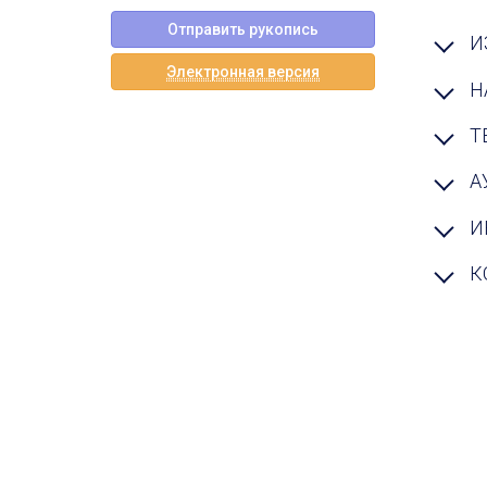
Отправить рукопись
И
Электронная версия
Н
Т
А
И
К