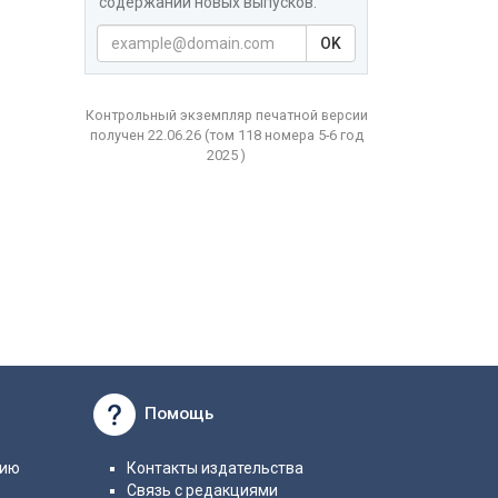
содержаний новых выпусков.
OK
Контрольный экземпляр печатной версии
получен 22.06.26
(том
118 номера 5-6 год
2025 )
Помощь
нию
Контакты издательства
Связь с редакциями