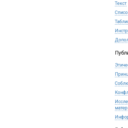
Текст
Списо
Табл
Инстр
Допол
Публ
Этиче
Принц
Соблю
Конфл
Иссле
матер
Инфор