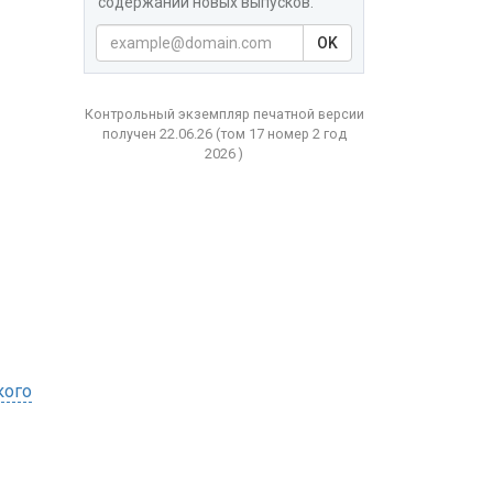
содержаний новых выпусков.
OK
Контрольный экземпляр печатной версии
получен 22.06.26
(том
17 номер 2 год
2026 )
кого