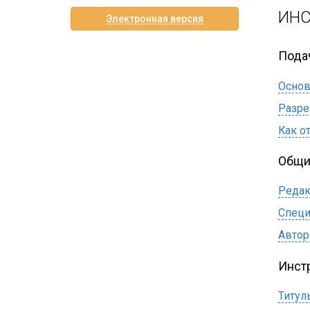
ИНС
Электронная версия
Пода
Основ
Разр
Как о
Общи
Редак
Специ
Автор
Инст
Титул