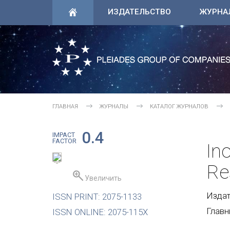
ИЗДАТЕЛЬСТВО
ЖУРНА
ГЛАВНАЯ
ЖУРНАЛЫ
КАТАЛОГ ЖУРНАЛОВ
0.4
IMPACT
FACTOR
In
Re
Увеличить
Издате
ISSN PRINT: 2075-1133
Главн
ISSN ONLINE: 2075-115X