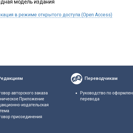
идная модель издания
кация в режиме открытого доступа (Open Access)
Редакциям
Переводчикам
овор авторского заказа
Руководство по оформле
хническое Приложение
перевода
дакционно-издательская
стема
говор присоединения