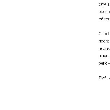
случа
рассл
обесп
Geoch
прогр
плаги
выявл
реком
Публи