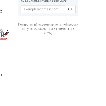
содержаний новых выпусков.
OK
х
Контрольный экземпляр печатной версии
получен 22.06.26
(том
64 номер 4 год
2026 )
я.