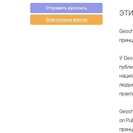
Отправить рукопись
ЭТИ
Электронная версия
Geoch
принц
У Geo
публи
нацио
людьм
практ
Geoch
on Pub
принц