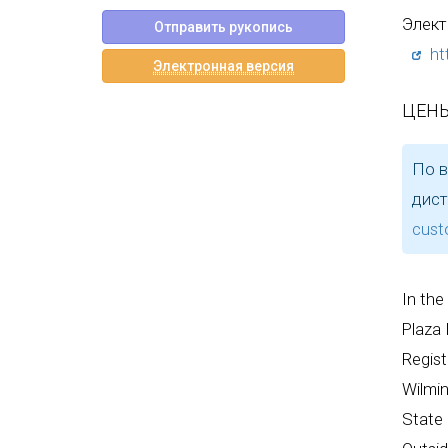
Элект
Отправить рукопись
ht
Электронная версия
ЦЕНЫ
По в
дист
cust
In the
Plaza 
Regist
Wilmin
State 