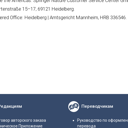
de the Americas: Springer Nature Customer Service Center Gm
rtenstraße 15–17, 69121 Heidelberg.
ered Office: Heidelberg | Amtsgericht Mannheim, HRB 336546.
Редакциям
Переводчикам
овор авторского заказа
Руководство по оформле
хническое Приложение
перевода