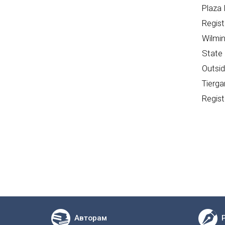
Plaza 
Regist
Wilmin
State 
Outsi
Tierga
Regist
Авторам