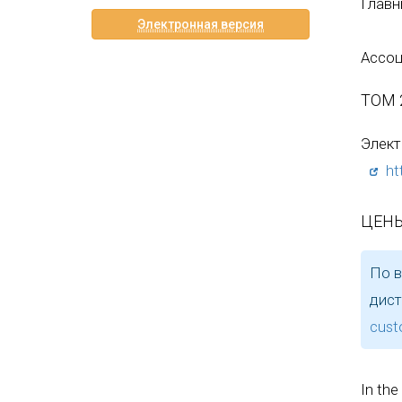
Главн
Электронная версия
Ассоц
ТОМ 
Элект
ht
ЦЕНЫ
По в
дист
cust
In the